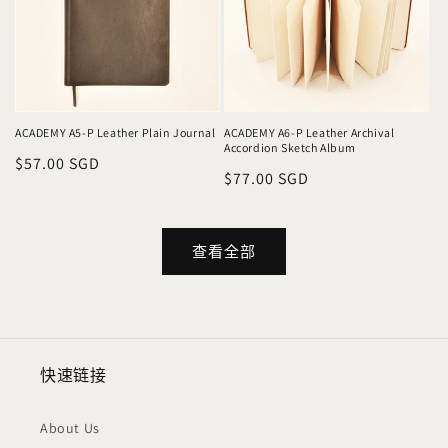
ACADEMY A5-P Leather Plain Journal
ACADEMY A6-P Leather Archival
Accordion Sketch Album
常
$57.00 SGD
常
$77.00 SGD
规
规
价
价
格
格
查看全部
快速链接
About Us