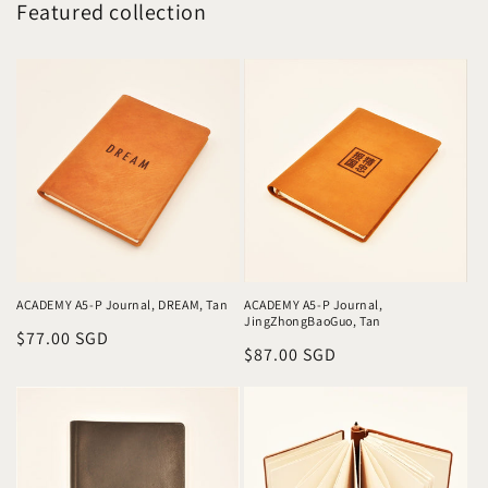
Featured collection
ACADEMY A5-P Journal, DREAM, Tan
ACADEMY A5-P Journal,
JingZhongBaoGuo, Tan
常
$77.00 SGD
常
$87.00 SGD
规
规
价
价
格
格